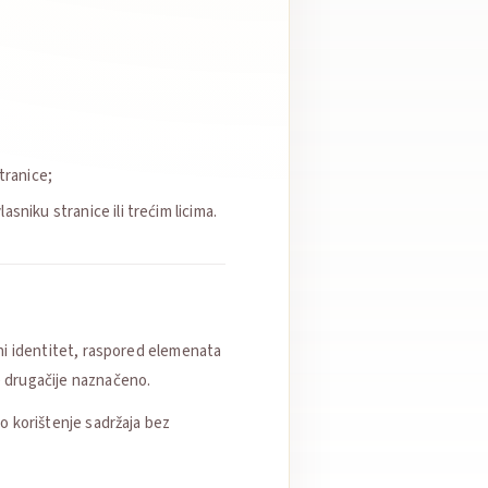
tranice;
sniku stranice ili trećim licima.
elni identitet, raspored elemenata
je drugačije naznačeno.
go korištenje sadržaja bez