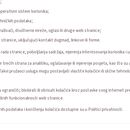
;
operativni sistem korisnika;
tehničkih podataka;
raživači, društvene mreže, oglasi ili druge web stranice;
stranice, uključujući kontakt dugmad, linkove ili forme.
e rada stranice, poboljšanja sadržaja, mjerenja interesovanja korisnika i
 trećih strana za analitiku, oglašavanje ili mjerenje posjeta, kao što su an
akvi pružaoci usluga mogu postavljati vlastite kolačiće ili slične tehnol
graničiti, blokirati ili obrisati kolačiće kroz postavke svog internet p
dinih funkcionalnosti web stranice.
čnih podataka i korištenju kolačića dostupne su u Politici privatnosti.