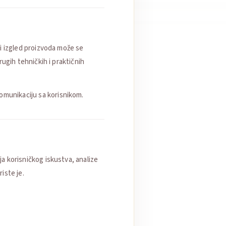
rni izgled proizvoda može se
drugih tehničkih i praktičnih
komunikaciju sa korisnikom.
ja korisničkog iskustva, analize
iste je.