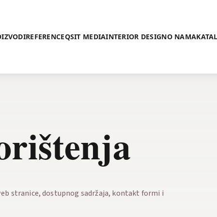
IZVODI
REFERENCE
QSIT MEDIA
INTERIOR DESIGN
O NAMA
KATA
orištenja
web stranice, dostupnog sadržaja, kontakt formi i