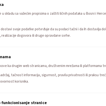
ka
e u skladu sa važećim propisima o zaštiti ličnih podataka u Bosni i Herce
 dostavi svoje podatke potvrđuje da su podaci tačni i da ih dostavlja do
 realizacije dogovora ili druge opravdane svrhe.
ranama
nkove ka drugim web stranicama, društvenim mrežama ili platformama tre
držaj, tačnost informacija, sigurnost, pravila privatnosti ili praksu treć
govornost korisnika.
 funkcionisanje stranice