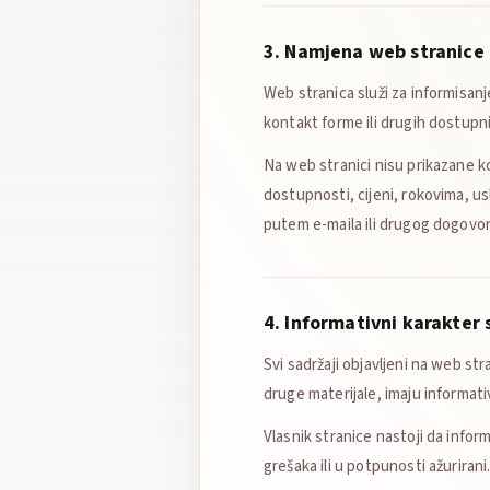
3. Namjena web stranice
Web stranica služi za informisan
kontakt forme ili drugih dostupn
Na web stranici nisu prikazane ko
dostupnosti, cijeni, rokovima, us
putem e-maila ili drugog dogovo
4. Informativni karakter 
Svi sadržaji objavljeni na web str
druge materijale, imaju informativ
Vlasnik stranice nastoji da infor
grešaka ili u potpunosti ažurirani