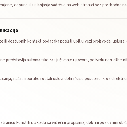
zmjene, dopune ili uklanjanja sadržaja na web stranici bez prethodne na
nikacija
 ili dostupnih kontakt podataka poslati upit u vezi proizvoda, usluga, 
ne predstavlja automatsko zaključivanje ugovora, potvrdu narudžbe nit
laćanja, način isporuke i ostali uslovi definišu se posebno, kroz direktn
stranicu koristiti u skladu sa važećim propisima, dobrim poslovnim običa