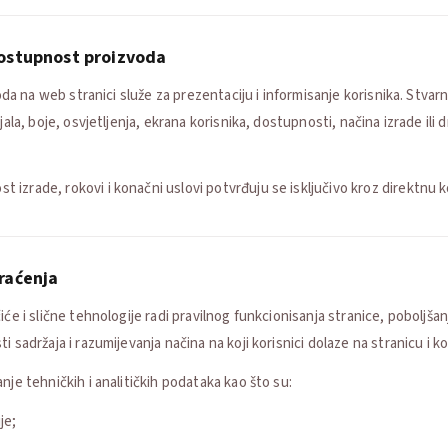
 dostupnost proizvoda
voda na web stranici služe za prezentaciju i informisanje korisnika. Stva
jala, boje, osvjetljenja, ekrana korisnika, dostupnosti, načina izrade ili 
izrade, rokovi i konačni uslovi potvrđuju se isključivo kroz direktnu 
praćenja
iće i slične tehnologije radi pravilnog funkcionisanja stranice, poboljšan
 sadržaja i razumijevanja načina na koji korisnici dolaze na stranicu i kor
nje tehničkih i analitičkih podataka kao što su:
je;