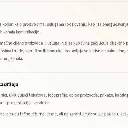
je korisnika o proizvodima, uslugama i poslovanju, kao i za omogućavanje
ih kanala komunikacije.
načne cijene proizvoda ili usluga, niti se kupovina zaključuje direktno 
lovima izrade, narudžbe ili isporuke dostavljaju se korisniku naknadno,
renog kanala.
sadržaja
anici, uključujući tekstove, fotografije, opise proizvoda, prikaze, katalo
ni i prezentacijski karakter.
macije budu tačne, ažurne i jasne, ali ne garantuje da su svi podaci u s
.