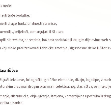
da neće:
e ili tuđe podatke;
e ili druge funkcionalnosti stranice;
 uvredljiv, prijeteći, obmanjujući ili štetan;
piti sistemima, serverima, bazama podataka ili drugim dijelovima web s
n koji može prouzrokovati tehničke smetnje, sigurnosne rizike ili štetu vla
lasništva
jučujući tekstove, fotografije, grafičke elemente, dizajn, logotipe, vizu
autorskim pravima i drugim pravima intelektualnog vlasništva, osim ako 
manje, distribucija, objavljivanje, izmjena, komercijalna upotreba ili dru
snika stranice.