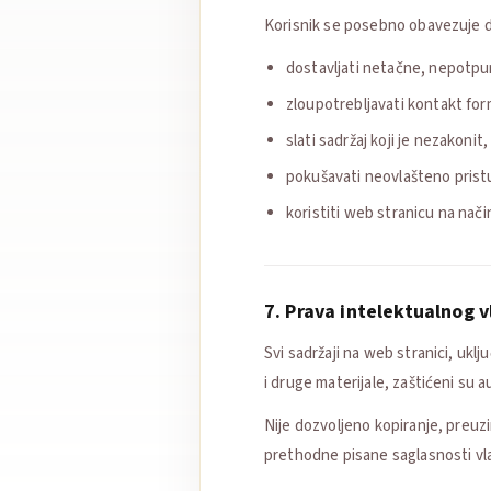
Korisnik se posebno obavezuje 
dostavljati netačne, nepotpun
zloupotrebljavati kontakt form
slati sadržaj koji je nezakonit,
pokušavati neovlašteno pristu
koristiti web stranicu na nači
7. Prava intelektualnog v
Svi sadržaji na web stranici, ukl
i druge materijale, zaštićeni su 
Nije dozvoljeno kopiranje, preuzi
prethodne pisane saglasnosti vla