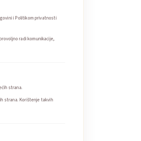
govini i Politikom privatnosti
brovoljno radi komunikacije,
ćih strana.
ih strana. Korištenje takvih