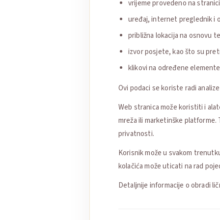
vrijeme provedeno na stranici
uređaj, internet preglednik i 
približna lokacija na osnovu 
izvor posjete, kao što su pret
klikovi na određene elemente 
Ovi podaci se koriste radi analiz
Web stranica može koristiti i alate
mreža ili marketinške platforme. T
privatnosti.
Korisnik može u svakom trenutku o
kolačića može uticati na rad poje
Detaljnije informacije o obradi li