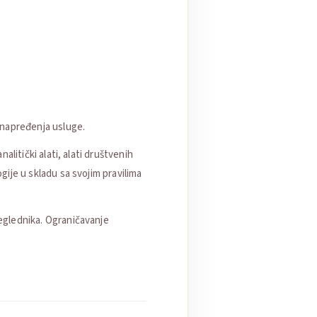
 unapređenja usluge.
alitički alati, alati društvenih
ogije u skladu sa svojim pravilima
reglednika. Ograničavanje